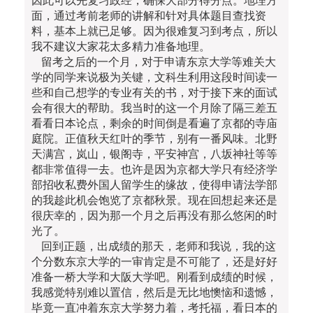
因此可以先复习政经，确保大部分得分点。地理方
面，通过考前老师的讲解和针对具体题目查找资
料，基本上就已足够。因为很难复习到考点，所以
我不建议大家花太多精力准备地理。
留考之后的一个月，对于申请东京大学等难关大
学的同学来说极为关键，文科生利用这段时间读一
些和自己想学的专业有关的书，对于接下来的面试
会有很大的帮助。我当时的这一个月除了隔三差五
看看日本论点，剩余的时间倒是看遍了京都的寺庙
庭院。正值秋天红叶的季节，别有一番风味。北野
天满宫，岚山，银阁寺，平安神宫，八坂神社等等
都非常值得一去。也许是因为京都大学只有经济学
部招收私费外国人留学生的缘故，使得申请法学部
的我趁此机会饱览了京都秋景。现在回想起来还是
很庆幸的，因为那一个月之后再没有那么悠闲的时
光了。
回到正题，出成绩的那天，老师和我说，我的这
个分数东京大学的一审肯定是不可能了，还是好好
准备一桥大学和大阪大学吧。刚看到成绩的时候，
我感觉特别难以置信，然后是无比地懊恼和遗憾，
毕竟一直冲着东京大学努力着，考托福，看日本的