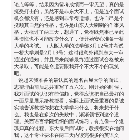
论点等等，结果因为留考成绩而一审无望，真的是
挺受打击的，虽然不是非东大不上，但是连个面试
机会都没有，还是感到非常得遗憾。也许自己是个
挺顺其自然的性格，也许是山东人大咧咧的作事风
格，大概过了两三天，想通了，觉得既然事已至此
再懊悔也不可能改变什么了，便开始安心准备一桥
大学的考试。（大阪大学的法学部3月12号才考试
一桥大学则是2月13号）这时很意外得到东大一审
通过的通知，并且后来能够最终通过面试合格被东
大录取，可能是命运要跟我开个不大不小的玩笑
吧。
说起来我准备的最认真的是名古屋大学的面试，
志望理由前后总共重写了五六次。刚开始的时候，
我对面试的认识有些偏颇，觉得应该把自己最好的
一面尽量展示给教授看，实际上面试最重要的是诚
实地告诉教授你想在大学学习什么，将来想干什
么。我也是在多次的失败中，渐渐领悟到这个道
理。关西语言学院组织的面试练习，有点像一个返
璞归真的过程。东大最后面试时，教授很实在地问
我，这个专业要求在两三天内读完很多的英语文