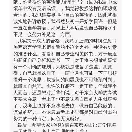
献，你觉得你的英语能力能行吗？（因为我高中成
绩单中没有英语成绩），我觉得教授这样的顾虑挺
合理的，我也确实挺担心自己的英语的，因此就很
诚实地告诉教授，我虽然从初一开始学日语，但是
一直在自学英语，如果上大学后发现自己英语水平
不足，会努力补足这一方面。
其实关于东大的合格，我除了上课的时候注意写
关西语言学院老师布置的小论文之外，并没有刻意
的准备什么。看看和自己专业相关的书，对于最近
的新闻自己分析和思考一下，对于将来想做的事情
有一个明确的规划，大概就是准备了这些。我觉
得，自己就是这样了，一两个月也可能一下子思想
提升一个境界，教授问的问题我也不可能预料到，
就顺其自然吧。也许这样想不一定正确，但就我个
人而言，还是想对后辈们说，对于东京大学的考试
不要太在意，考上了也不意味着自己的人生就辉煌
了，没考上也并不意味着失败。做好自己能做的，
该做的努力，不论最后考上哪里都是对自己付出的
努力的一种肯定，问心无愧就好。
最后，希望大家能够珍惜在京都关西语言学院每
一天的学习，考上自己理想的大学！