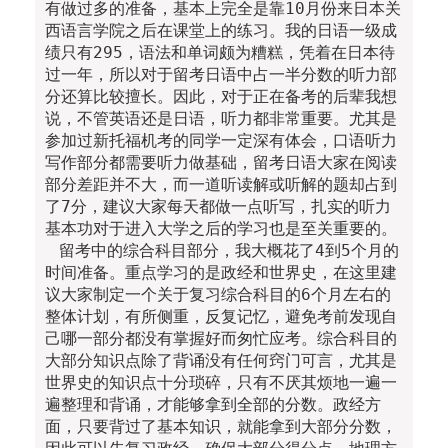
有做过多的准备，基本上完全是靠10月份来日本关
西语言学院之后在课堂上的练习。我的日语一级成
绩只有295，语法和单词颇为糟糕，凭着在日本待
过一年，所以对于留考日语中占一半分数的听力部
分还算比较擅长。因此，对于正在备考的后辈我想
说，不管英语还是日语，听力都非常重要。尤其是
参加过新托福机考的同学一定深有体会，口语听力
写作部分都需要听力做基础，留考日语大家在阅读
部分差距并不大，而一道听读解或听解的题却占到
了7分，建议大家每天都做一点听写，扎实的听力
基本功对于进入大学之后的学习也是至关重要的。
留考中的综合科目部分，我大概花了4到5个月的
时间准备。重点学习的是政经和世界史，在这里建
议大家制定一个关于复习综合科目的6个月左右的
整体计划，有所侧重，反复记忆，避免考前发现自
己哪一部分都没有掌握好而匆忙应考。综合科目的
大部分知识点除了背诵没有任何窍门可言，尤其是
世界史的知识点十分琐碎，只有不厌其烦地一遍一
遍整理和背诵，才能够拿到全部的分数。政经方
面，只要背过了基本知识，就能拿到大部分分数，